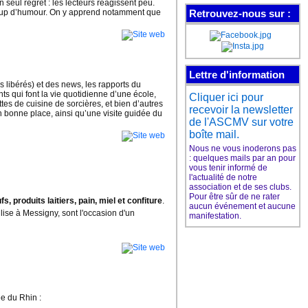
n seul regret : les lecteurs réagissent peu.
ucoup d’humour. On y apprend notamment que
Retrouvez-nous sur :
Les cours de guitare de
l'ASCMV
ont leur page Facebook
Lettre d'information
Aimez pour suivre
s libérés) et des news, les rapports du
l'actu de nos cours
nts qui font la vie quotidienne d’une école,
Cliquer ici pour
et plein d'infos sur la
es de cuisine de sorcières, et bien d’autres
recevoir la newsletter
guitare
n bonne place, ainsi qu’une visite guidée du
de l'ASCMV sur votre
boîte mail.
Nous ne vous inoderons pas
: quelques mails par an pour
vous tenir informé de
Le club de danse de
l'actualité de notre
l'ASCMV
association et de ses clubs.
a sa page Facebook
Pour être sûr de ne rater
, produits laitiers, pain, miel et confiture
.
aucun événement et aucune
glise à Messigny, sont l'occasion d'un
manifestation.
Aimez pour suivre
l'actu du club
et plein d'infos sur la danse
e du Rhin :