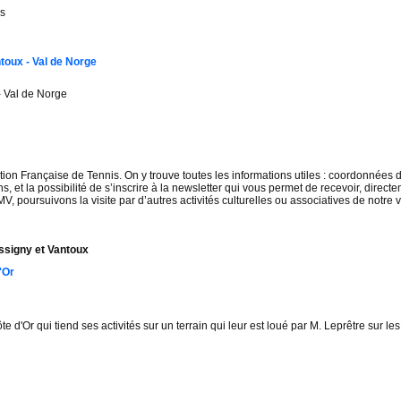
es
toux - Val de Norge
- Val de Norge
ration Française de Tennis. On y trouve toutes les informations utiles : coordonnées
ns, et la possibilité de s’inscrire à la newsletter qui vous permet de recevoir, direct
, poursuivons la visite par d’autres activités culturelles ou associatives de notre v
ssigny et Vantoux
'Or
te d'Or qui tiend ses activités sur un terrain qui leur est loué par M. Leprêtre sur 