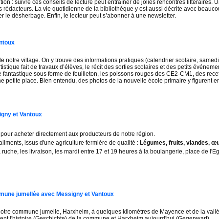
ion : suivre ces conseils de lecture peut entraîner de jolies rencontres littéraires. U
rédacteurs. La vie quotidienne de la bibliothèque y est aussi décrite avec bea
uer le désherbage. Enfin, le lecteur peut s’abonner à une newsletter.
ntoux
 de notre village. On y trouve des informations pratiques (calendrier scolaire, samedi
stique fait de travaux d’élèves, le récit des sorties scolaires et des petits événeme
 fantastique sous forme de feuilleton, les poissons rouges des CE2-CM1, des recett
petite place. Bien entendu, des photos de la nouvelle école primaire y figurent e
igny et Vantoux
 pour acheter directement aux producteurs de notre région.
iments, issus d'une agriculture fermière de qualité :
Légumes, fruits, viandes, œufs
 ruche, les livraison, les mardi entre 17 et 19 heures à la boulangerie, place de l'E
ommune jumellée avec Messigny et Vantoux
notre commune jumelle, Harxheim, à quelques kilomètres de Mayence et de la vallé
tent l'histoire (Geschichte) de la commune et Harxheim aujourd'hui (Gegenwart).