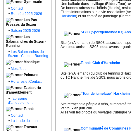
Gym-matin
Une ballade dans le village (Bilder / Tour),
De bonnes adresses d'hôtels (Hotels), resta
¤
Contact
Et des informations sur la vie associative (V
¤
Rentrée 2025-2026
Harxheim
) et du comité de jumelage (Partne
Les Pas
Pressés du Suzon
¤
Saison 2025 2026
SG03 (Sportgemeinde 03) Asso
Les
Salamandres du Suzon -
Site (en Allemand) de SG03, association spo
Running
Avec nos amis de SG03, nous avons organis
¤
Les Salamandres du
Suzon - Club de Running
Mosaïque
Tennis Club d'Harxheim
¤
Mosaïque
Site (en Allemand) du club de tennnis d'Ha
Peinture
du TC Harxheim et de SG03, nous avons org
¤
Horaires et Contact
Tapisserie
d'ameublement
"Tour de jumelage" Harxheim 
¤
Tapisserie
d'ameublement
Site retraçant le périple à vélo, surnommé "
Vantoux en juin 2001.
Tennis
Allez voir les photos du voyages (rubrique "A
¤
Contact
¤
La tirade du tennis
Travaux
Communauté de Communes For