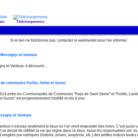
ats
Téléchargements
Si le lien ne fonctionne pas, contactez le webmestre pour l'en informer.
e Messigny-et-Vantoux
y et Vantoux. A découvrir...
é de communes Forêts, Seine et Suzon
r 2014 entre les Communautés de Communes "Pays de Saint Seine" et "Forêts, Lavière
Suzon" est progressivement modifié et mis à jour.
essigny et Vantoux
toux n’est pas seulement le lieux où l’on vient emprunter des livres. C’est aussi un
 se devait de refléter la vie qui règne dans ce lieux. Aussi les responsables ont -ils
t rangées par rubriques (histoire, polars, suspense, etc.) des petites notices toutes