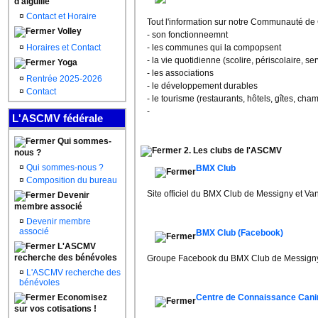
d'aiguille
¤
Contact et Horaire
Tout l'information sur notre Communauté d
Volley
- son fonctionneemnt
¤
Horaires et Contact
- les communes qui la compopsent
- la vie quotidienne (scolire, périscolaire, ser
Yoga
- les associations
¤
Rentrée 2025-2026
- le développement durables
¤
Contact
- le tourisme (restaurants, hôtels, gîtes, cha
-
L'ASCMV fédérale
Qui sommes-
2. Les clubs de l'ASCMV
nous ?
¤
Qui sommes-nous ?
BMX Club
¤
Composition du bureau
Site officiel du BMX Club de Messigny et Va
Devenir
membre associé
¤
Devenir membre
associé
BMX Club (Facebook)
L'ASCMV
recherche des bénévoles
Groupe Facebook du BMX Club de Messigny
¤
L'ASCMV recherche des
bénévoles
Economisez
Centre de Connaissance Cani
sur vos cotisations !