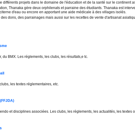
 différents projets dans le domaine de l'éducation et de la santé sur le continent a
iation, Thanaka gère deux orphilenats et parraine des étudiants. Thanaka est inter
citerne d'eau ou encore en apportant une aide médicale à des villages isolés.
 des dons, des parrainages mais aussi sur les recettes de vente d'artisanat asiatiq
isme
r, du BMX. Les réglements, les clubs, les résultats,e tc.
all
s clubs, les textes réglementaires, etc.
 (FFJDA)
 kendo et disciplines associées. Les clubs, les règlements, les actualités, les textes of
is