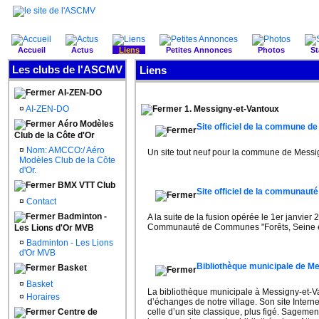
Accueil
Actus
Liens
Petites Annonces
Photos
St
Les clubs de l'ASCMV
Liens
AI-ZEN-DO
¤
AI-ZEN-DO
1. Messigny-et-Vantoux
Aéro Modèles
Site officiel de la commune d
Club de la Côte d'Or
¤
Nom: AMCCO:/ Aéro
Un site tout neuf pour la commune de Messign
Modèles Club de la Côte
d'Or.
BMX VTT Club
Site officiel de la communaut
¤
Contact
Badminton -
A la suite de la fusion opérée le 1er janvie
Communauté de Communes "Forêts, Seine et 
Les Lions d'Or MVB
¤
Badminton - Les Lions
d'Or MVB
Bibliothèque municipale de M
Basket
¤
Basket
La bibliothèque municipale à Messigny-et-Van
¤
Horaires
d’échanges de notre village. Son site Internet
Centre de
celle d’un site classique, plus figé. Sagemen