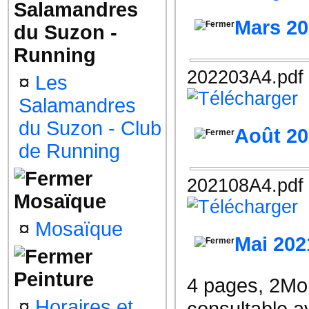
Salamandres
Mars 2
du Suzon -
Running
202203A4.pdf
¤
Les
Salamandres
du Suzon - Club
Août 2
de Running
202108A4.pdf
Mosaïque
¤
Mosaïque
Mai 202
Peinture
4 pages, 2Mo
¤
Horaires et
consultable a