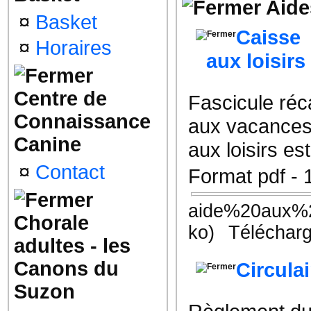
Aide
¤
Basket
Caisse 
¤
Horaires
aux loisirs
Centre de
Fascicule réca
Connaissance
aux vacances
Canine
aux loisirs e
¤
Contact
Format pdf - 
aide%20aux%2
Chorale
ko)
Télécharg
adultes - les
Canons du
Circula
Suzon