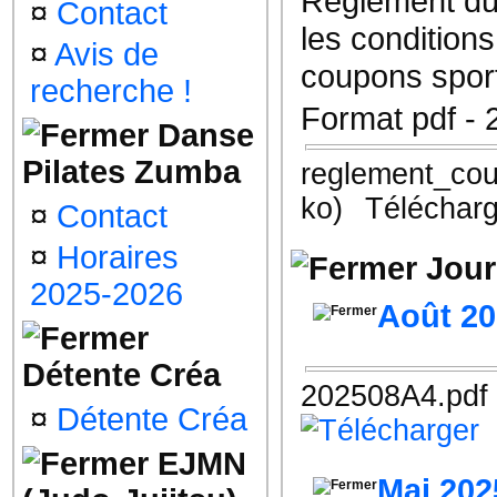
Règlement du
¤
Contact
les conditions
¤
Avis de
coupons sport
recherche !
Format pdf - 
Danse
Pilates Zumba
reglement_cou
ko)
Télécharg
¤
Contact
¤
Horaires
Jour
2025-2026
Août 2
Détente Créa
202508A4.pdf
¤
Détente Créa
EJMN
Mai 202