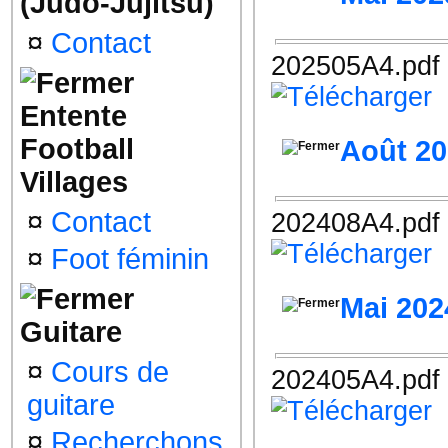
(Judo-Jujitsu)
¤
Contact
202505A4.pdf
Entente
Football
Août 2
Villages
¤
Contact
202408A4.pdf
¤
Foot féminin
Mai 202
Guitare
¤
Cours de
202405A4.pdf
guitare
¤
Recherchons