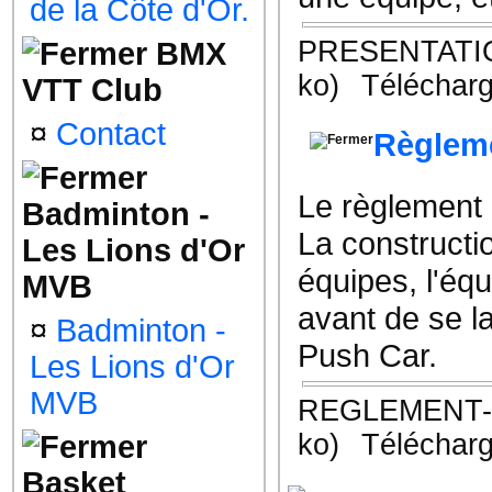
de la Côte d'Or.
PRESENTATIO
BMX
ko)
Télécharg
VTT Club
¤
Contact
Règlem
Le règlement
Badminton -
La constructi
Les Lions d'Or
équipes, l'équ
MVB
avant de se l
¤
Badminton -
Push Car.
Les Lions d'Or
MVB
REGLEMENT-
ko)
Télécharg
Basket