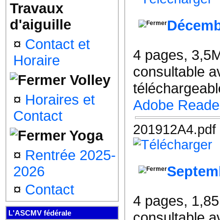
Travaux
d'aiguille
Décemb
¤
Contact et
4 pages, 3,5
Horaire
consultable a
Volley
téléchargeable
¤
Horaires et
Adobe Reade
Contact
201912A4.pdf
Yoga
¤
Rentrée 2025-
Septem
2026
¤
Contact
4 pages, 1,8
L'ASCMV fédérale
consultable a