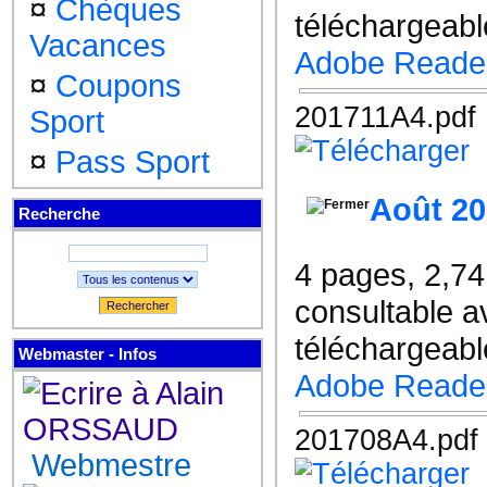
¤
Chèques
téléchargeable
Vacances
Adobe Reade
¤
Coupons
201711A4.pdf
Sport
¤
Pass Sport
Août 2
Recherche
4 pages, 2,7
consultable a
Rechercher
téléchargeable
Webmaster - Infos
Adobe Reade
201708A4.pdf
Webmestre