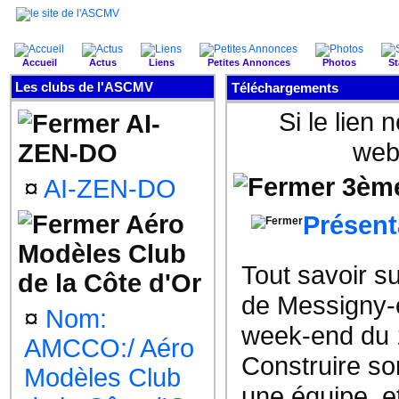
Accueil
Actus
Liens
Petites Annonces
Photos
St
Les clubs de l'ASCMV
Téléchargements
Si le lien 
AI-
web
ZEN-DO
3ème
¤
AI-ZEN-DO
Aéro
Présent
Modèles Club
Tout savoir s
de la Côte d'Or
de Messigny-e
¤
Nom:
week-end du 
AMCCO:/ Aéro
Construire so
Modèles Club
une équipe, e