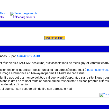
ats
Téléchargements
Poster un billet
onces.
- par
Alain+ORSSAUD
est réservées à l'ASCMV, ses clubs, aux associations de Messigny-et-Vantoux et aux
ctement en cliquant sur "poster un billet" ou adressées par mail à
postmaster@asc
ne image à l'annonce en l'envoyant par mail à l'adresse ci-dessus.
signifie que votre annonce doit être validée avant d'apparaître sur le site. Nous nou
vons le droit de refuser toute annonce qui ne respecterait pas nos propres critèr
s de refus d'insertion.
: cliquer sur son pseudo afin de lire son adresse e-mail.