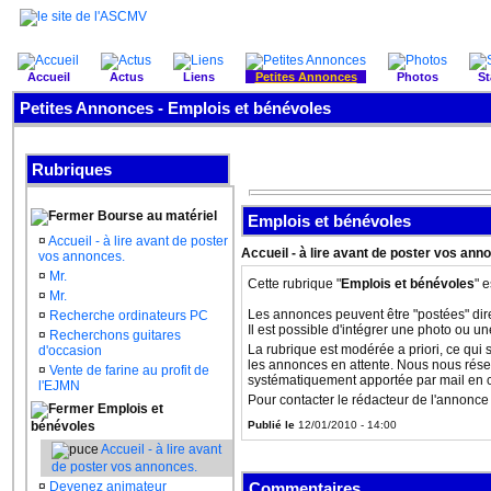
Accueil
Actus
Liens
Petites Annonces
Photos
St
Petites Annonces - Emplois et bénévoles
Rubriques
Bourse au matériel
Emplois et bénévoles
¤
Accueil - à lire avant de poster
Accueil - à lire avant de poster vos ann
vos annonces.
¤
Mr.
Cette rubrique "
Emplois et bénévoles
" 
¤
Mr.
Les annonces peuvent être "postées" dire
¤
Recherche ordinateurs PC
Il est possible d'intégrer une photo ou u
¤
Recherchons guitares
La rubrique est modérée a priori, ce qui 
d'occasion
les annonces en attente. Nous nous réser
¤
Vente de farine au profit de
systématiquement apportée par mail en ca
l'EJMN
Pour contacter le rédacteur de l'annonce 
Emplois et
bénévoles
Publié le
12/01/2010 - 14:00
Accueil - à lire avant
de poster vos annonces.
¤
Devenez animateur
Commentaires