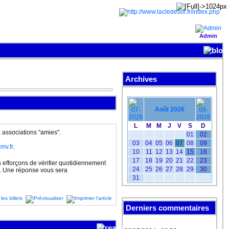
Admin
Archives
Août 2026
L
M
M
J
V
S
D
 associations "amies".
01
02
03
04
05
06
07
08
09
mv.fr
.
10
11
12
13
14
15
16
17
18
19
20
21
22
23
s efforçons de vérifier quotidiennement
24
25
26
27
28
29
30
es. Une réponse vous sera
31
Derniers commentaires