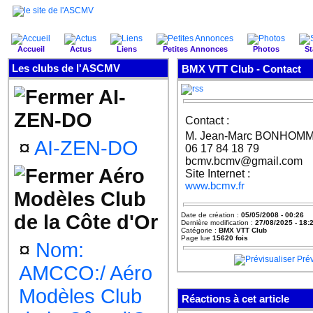
Accueil
Actus
Liens
Petites Annonces
Photos
St
Les clubs de l'ASCMV
BMX VTT Club -
Contact
AI-
ZEN-DO
Contact :
M. Jean-Marc BONHOM
¤
AI-ZEN-DO
06 17 84 18 79
bcmv.bcmv@gmail.com
Aéro
Site Internet :
www.bcmv.fr
Modèles Club
de la Côte d'Or
Date de création :
05/05/2008 - 00:26
Dernière modification :
27/08/2025 - 18:
Catégorie :
BMX VTT Club
Page lue
15620 fois
¤
Nom:
Prév
AMCCO:/ Aéro
Modèles Club
Réactions à cet article