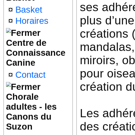
ses adhér
¤
Basket
plus d’une
¤
Horaires
créations 
Centre de
mandalas, 
Connaissance
miroirs, o
Canine
pour oisea
¤
Contact
création du
Chorale
adultes - les
Les adhére
Canons du
des créati
Suzon