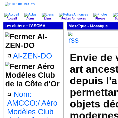
Accueil
Actus
Liens
Petites Annonces
Photos
St
Les clubs de l'ASCMV
Mosaïque - Mosaïque
AI-
ZEN-DO
¤
AI-ZEN-DO
Envie de v
Aéro
art ancest
Modèles Club
depuis l'a
de la Côte d'Or
permettan
¤
Nom:
objets dé
AMCCO:/ Aéro
Modèles Club
modernes