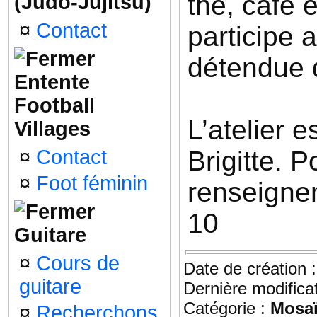
thé, café 
(Judo-Jujitsu)
¤
Contact
participe 
détendue de
Entente
Football
L’atelier 
Villages
¤
Contact
Brigitte. P
¤
Foot féminin
renseigne
10
Guitare
¤
Cours de
Date de création 
guitare
Dernière modifica
Catégorie :
Mosa
¤
Recherchons