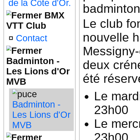
de la Côte d'Or.
badminton
BMX
Le club fo
VTT Club
nouvelle h
¤
Contact
Messigny-
Badminton -
deux crén
Les Lions d'Or
été réserv
MVB
Le mard
Badminton -
23h00
Les Lions d'Or
Le merc
MVB
23h00