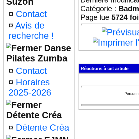
Suzon
Catégorie :
Badmi
¤
Contact
Page lue
5724 fo
¤
Avis de
recherche !
Danse
Pilates Zumba
¤
Contact
Réactions à cet article
¤
Horaires
2025-2026
Personne
Détente Créa
¤
Détente Créa