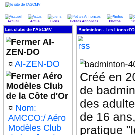
Accueil
Actus
Liens
Petites Annonces
Photos
St
Les clubs de l'ASCMV
Badminton - Les Lions d'
AI-
ZEN-DO
¤
AI-ZEN-DO
Créé en 20
Aéro
Modèles Club
de badmint
de la Côte d'Or
des adulte
¤
Nom:
de 16 ans,
AMCCO:/ Aéro
Modèles Club
pratique "