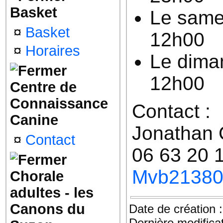
Basket
Le same
¤
Basket
12h00
¤
Horaires
Le dima
12h00
Centre de
Connaissance
Contact :
Canine
Jonathan 
¤
Contact
06 63 20 
Mvb21380
Chorale
adultes - les
Canons du
Date de création 
Dernière modifica