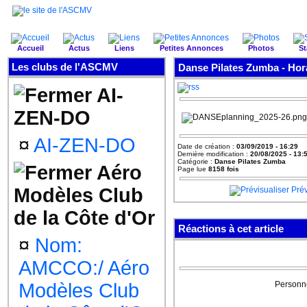
Accueil
Actus
Liens
Petites Annonces
Photos
St
Les clubs de l'ASCMV
Danse Pilates Zumba - Hor
AI-
ZEN-DO
¤
AI-ZEN-DO
Date de création :
03/09/2019 - 16:29
Dernière modification :
20/08/2025 - 13:
Catégorie :
Danse Pilates Zumba
Aéro
Page lue
8158 fois
Modèles Club
Prév
de la Côte d'Or
Réactions à cet article
¤
Nom:
AMCCO:/ Aéro
Modèles Club
Personne