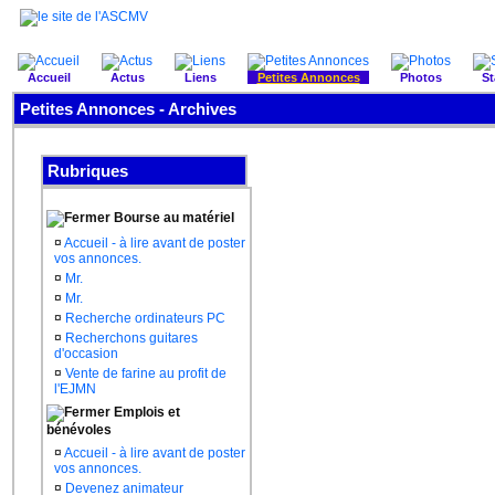
Accueil
Actus
Liens
Petites Annonces
Photos
St
Petites Annonces - Archives
Rubriques
Bourse au matériel
¤
Accueil - à lire avant de poster
vos annonces.
¤
Mr.
¤
Mr.
¤
Recherche ordinateurs PC
¤
Recherchons guitares
d'occasion
¤
Vente de farine au profit de
l'EJMN
Emplois et
bénévoles
¤
Accueil - à lire avant de poster
vos annonces.
¤
Devenez animateur