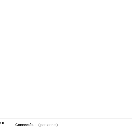
0
Connectés :
: ( personne )