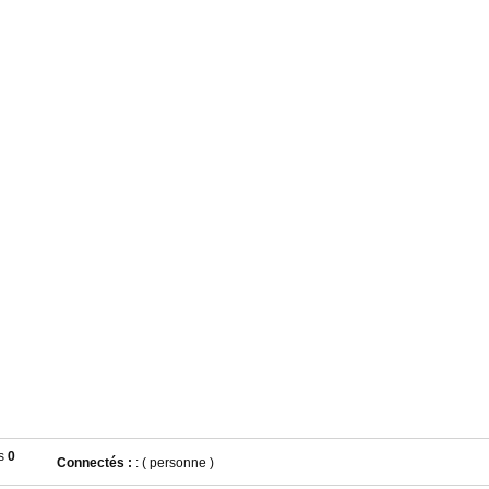
0
Connectés :
: ( personne )