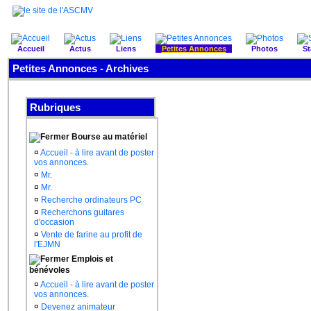
Accueil
Actus
Liens
Petites Annonces
Photos
St
Petites Annonces - Archives
Rubriques
Bourse au matériel
¤
Accueil - à lire avant de poster
vos annonces.
¤
Mr.
¤
Mr.
¤
Recherche ordinateurs PC
¤
Recherchons guitares
d'occasion
¤
Vente de farine au profit de
l'EJMN
Emplois et
bénévoles
¤
Accueil - à lire avant de poster
vos annonces.
¤
Devenez animateur