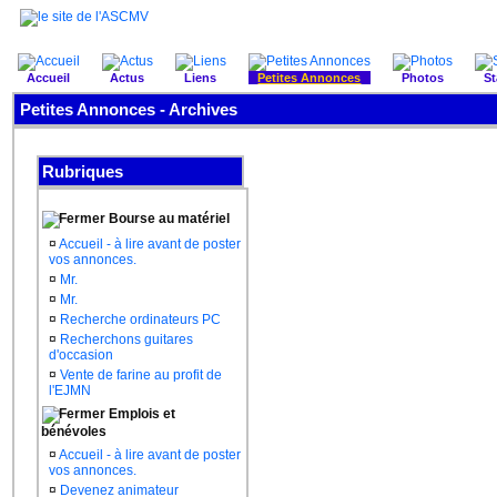
Accueil
Actus
Liens
Petites Annonces
Photos
St
Petites Annonces - Archives
Rubriques
Bourse au matériel
¤
Accueil - à lire avant de poster
vos annonces.
¤
Mr.
¤
Mr.
¤
Recherche ordinateurs PC
¤
Recherchons guitares
d'occasion
¤
Vente de farine au profit de
l'EJMN
Emplois et
bénévoles
¤
Accueil - à lire avant de poster
vos annonces.
¤
Devenez animateur